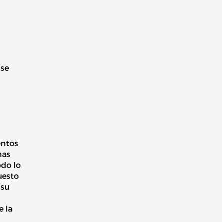
 se
entos
nas
odo lo
uesto
 su
e la