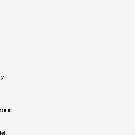
l
 y
te al
del