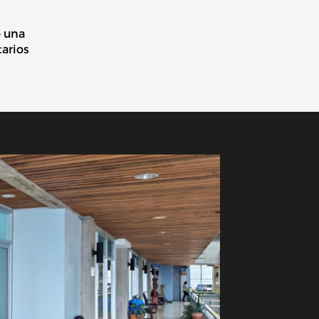
ó una
arios