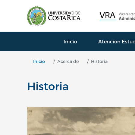
Navegación princ
Inicio
Atención Estud
Inicio
Acerca de
Historia
Historia